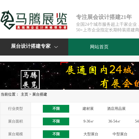
专注展会设计搭建21年
全国24个城市服务超上千家企业
50+上市企业指定长期特装搭建
展台设计搭建专家
网站首页

当前位置：
主页
>
展台搭建
行业类型
不限
建材展
酒店用品展
家具家居展
其它展会
展台面积
不限
9-36㎡
36-54㎡
5
展台规模
不限
大型展台
中型展台