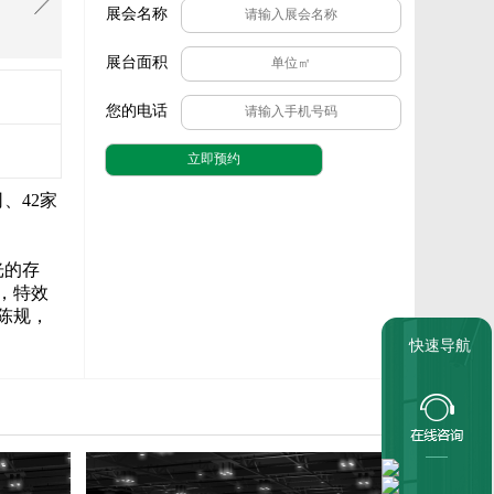
展会名称
展台面积
您的电话
、42家
光的存
，特效
陈规，
快速导航